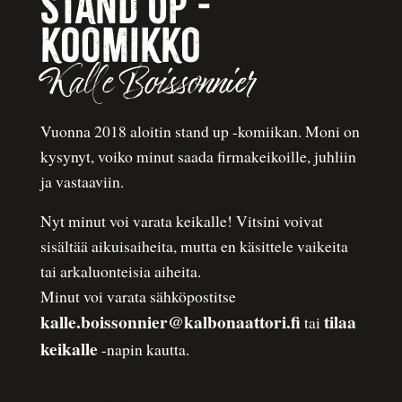
Stand up -
koomikko
Kalle Boissonnier
Vuonna 2018 aloitin stand up -komiikan. Moni on
kysynyt, voiko minut saada firmakeikoille, juhliin
ja vastaaviin.
Nyt minut voi varata keikalle! Vitsini voivat
sisältää aikuisaiheita, mutta en käsittele vaikeita
tai arkaluonteisia aiheita.
Minut voi varata sähköpostitse
kalle.boissonnier@kalbonaattori.fi
tilaa
tai
keikalle
-napin kautta.